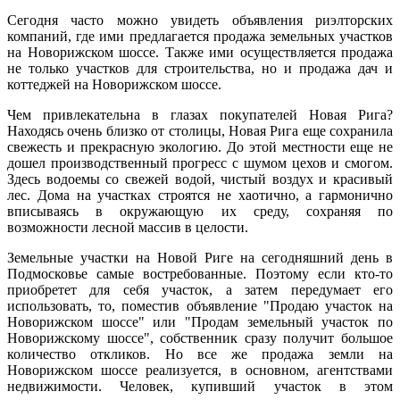
Сегодня часто можно увидеть объявления риэлторских
компаний, где ими предлагается продажа земельных участков
на Новорижском шоссе. Также ими осуществляется продажа
не только участков для строительства, но и продажа дач и
коттеджей на Новорижском шоссе.
Чем привлекательна в глазах покупателей Новая Рига?
Находясь очень близко от столицы, Новая Рига еще сохранила
свежесть и прекрасную экологию. До этой местности еще не
дошел производственный прогресс с шумом цехов и смогом.
Здесь водоемы со свежей водой, чистый воздух и красивый
лес. Дома на участках строятся не хаотично, а гармонично
вписываясь в окружающую их среду, сохраняя по
возможности лесной массив в целости.
Земельные участки на Новой Риге на сегодняшний день в
Подмосковье самые востребованные. Поэтому если кто-то
приобретет для себя участок, а затем передумает его
использовать, то, поместив объявление "Продаю участок на
Новорижском шоссе" или "Продам земельный участок по
Новорижскому шоссе", собственник сразу получит большое
количество откликов. Но все же продажа земли на
Новорижском шоссе реализуется, в основном, агентствами
недвижимости. Человек, купивший участок в этом