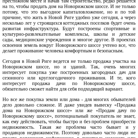
престижном месте и начав там строительство, редко решается
на то, чтобы продать дом на Новорижском шоссе. И не только
потому, что это выгодное капиталовложение, но и по той
причине, что жить в Новой Риге удобно уже сегодня, а через
несколько лет у строящихся коттеджных поселков будет очень
развитая инфраструктура. Будут построены спортивные и
культурно-развлекательные комплексы, школы и детские
сады, медицинские учреждения и многое другое. В проектах
освоения земель вокруг Новорижского шоссе учтено все, что
делает проживание человека комфортным и безопасным.
Сегодня в Новой Риге ведется не только продажа участка на
Новорижском шоссе, но и зданий. Так, очень многих
интересует покупка уже построенных загородных дач для
сезонного или круглогодичного проживания. И те, кого
интересует продажа дачи по Новорижскому шоссе,
обязательно сможет найти для себя подходящий вариант.
Но все же покупка земли или дома - для многих обывателей
дело довольно сложное. И даже увидев вывеску «Продажа
дома на Новорижском шоссе» или же «Продам дачу по
Новорижскому шоссе», потенциальный покупатель не знает,
как ему действовать, чтобы быстро и без проблем приобрести
недвижимость. Такая же проблема часто бывает и у
продавцов недвижимости. Поэтому довольно часто люди не