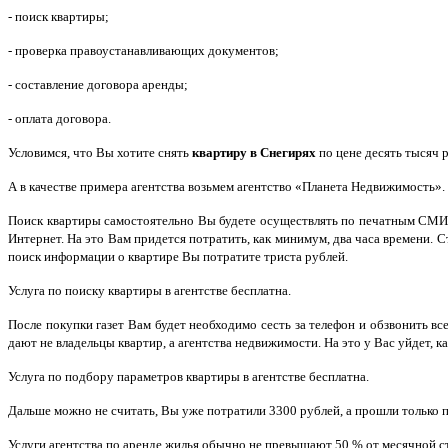
- поиск квартиры;
- проверка правоустанавливающих документов;
- составление договора аренды;
- оплата договора.
Условимся, что Вы хотите снять
квартиру
в Снегирях
по цене десять тысяч 
А в качестве примера агентства возьмем агентство «Планета Недвижимость».
Поиск квартиры самостоятельно Вы будете осуществлять по печатным СМИ, ст
Интернет. На это Вам придется потратить, как минимум, два часа времени. С
поиск информации о квартире Вы потратите триста рублей.
Услуга по поиску квартиры в агентстве бесплатна.
После покупки газет Вам будет необходимо сесть за телефон и обзвонить в
дают не владельцы квартир, а агентства недвижимости. На это у Вас уйдет, к
Услуга по подбору параметров квартиры в агентстве бесплатна.
Дальше можно не считать, Вы уже потратили 3300 рублей, а прошли только п
Услуги агентства по аренде жилья обычно не превышают 50 % от месячной с