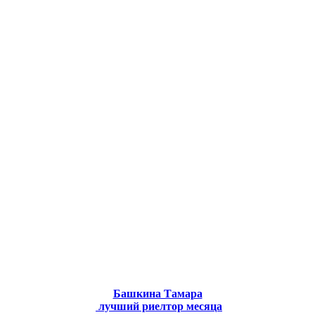
Башкина Тамара
лучший риелтор месяца