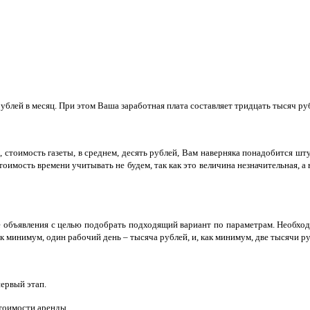
рублей в месяц. При этом Ваша заработная плата составляет тридцать тысяч руб
оимость газеты, в среднем, десять рублей, Вам наверняка понадобится штук 
тоимость времени учитывать не будем, так как это величина незначительная, а 
се объявления с целью подобрать подходящий вариант по параметрам. Необход
ак минимум, один рабочий день – тысяча рублей, и, как минимум, две тысячи ру
ервый этап.
тоимости аренды.