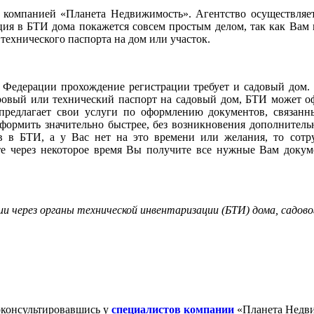
 компанией «Планета Недвижимость». Агентство осуществляет
я в БТИ дома покажется совсем простым делом, так как Вам н
ехнического паспорта на дом или участок.
й Федерации прохождение регистрации требует и садовый дом
овый или технический паспорт на садовый дом, БТИ может оф
 предлагает свои услуги по оформлению документов, связ
ормить значительно быстрее, без возникновения дополнитель
в в БТИ, а у Вас нет на это времени или желания, то сот
ате через некоторое время Вы получите все нужные Вам доку
 через органы технической инвентаризации (БТИ) дома, садов
оконсультировавшись у
специалистов компании
«Планета Недв