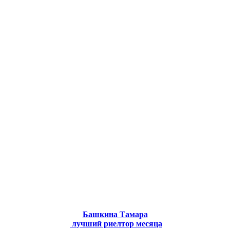
Башкина Тамара
лучший риелтор месяца