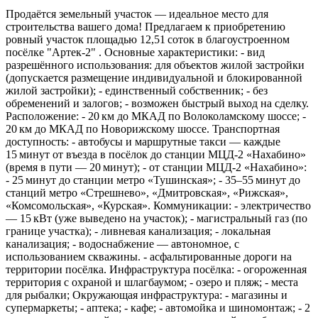
Продаётся земельный участок — идеальное место для
строительства вашего дома! Предлагаем к приобретению
ровный участок площадью 12,51 соток в благоустроенном
посёлке "Артек-2" . Основные характеристики: - вид
разрешённого использования: для объектов жилой застройки
(допускается размещение индивидуальной и блокированной
жилой застройки); - единственный собственник; - без
обременений и залогов; - возможен быстрый выход на сделку.
Расположение: - 20 км до МКАД по Волоколамскому шоссе; -
20 км до МКАД по Новорижскому шоссе. Транспортная
доступность: - автобусы и маршрутные такси — каждые
15 минут от въезда в посёлок до станции МЦД‑2 «Нахабино»
(время в пути — 20 минут); - от станции МЦД‑2 «Нахабино»:
- 25 минут до станции метро «Тушинская»; - 35–55 минут до
станций метро «Стрешнево», «Дмитровская», «Рижская»,
«Комсомольская», «Курская». Коммуникации: - электричество
— 15 кВт (уже выведено на участок); - магистральный газ (по
границе участка); - ливневая канализация; - локальная
канализация; - водоснабжение — автономное, с
использованием скважины. - асфальтированные дороги на
территории посёлка. Инфраструктура посёлка: - огороженная
территория с охраной и шлагбаумом; - озеро и пляж; - места
для рыбалки; Окружающая инфраструктура: - магазины и
супермаркеты; - аптека; - кафе; - автомойка и шиномонтаж; - 2