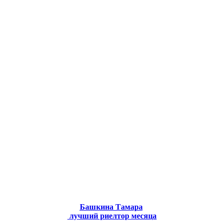
Башкина Тамара
лучший риелтор месяца