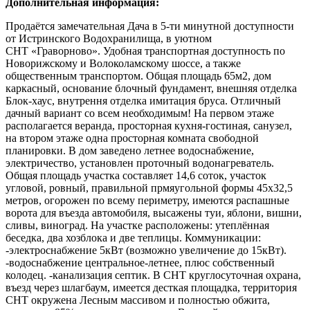
Дополнительная информация:
Продаётся замечательная Дача в 5-ти минутной доступности
от Истринского Водохранилища, в уютном
СНТ «Граворново». Удобная транспортная доступность по
Новорижскому и Волоколамскому шоссе, а также
общественным транспортом. Общая площадь 65м2, дом
каркасный, основание блочный фундамент, внешняя отделка
Блок-хаус, внутрення отделка имитация бруса. Отличный
дачный вариант со всем необходимым! На первом этаже
располагается веранда, просторная кухня-гостиная, санузел,
на втором этаже одна просторная комната свободной
планировки. В дом заведено летнее водоснабжение,
электричество, установлен проточный водонагреватель.
Общая площадь участка составляет 14,6 соток, участок
угловой, ровный, правильной прмяугольной формы 45х32,5
метров, огорожен по всему периметру, имеются распашные
ворота для въезда автомобиля, высажены туи, яблони, вишни,
сливы, виноград. На участке расположены: утеплённая
беседка, два хозблока и две теплицы. Коммуникации:
-электроснабжение 5кВт (возможно увеличение до 15кВт).
-водоснабжение центральное-летнее, плюс собственный
колодец. -канализация септик. В СНТ круглосуточная охрана,
въезд через шлагбаум, имеется десткая площадка, территория
СНТ окружена Лесным массивом и полностью обжита,