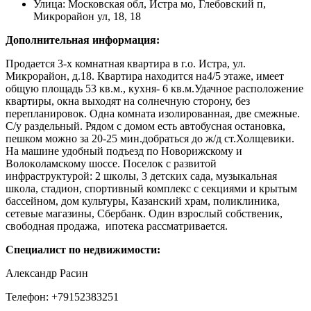
Улица:
Московская обл, Истра мо, Глебовский п,
Микрорайон ул, 18, 18
Дополнительная информация:
Продается 3-х комнатная квартира в г.о. Истра, ул.
Микрорайон, д.18. Квартира находится на4/5 этаже, имеет
общую площадь 53 кв.м., кухня- 6 кв.м.Удачное расположение
квартиры, окна выходят на солнечную сторону, без
перепланировок. Одна комната изолированная, две смежные.
С/у раздельный. Рядом с домом есть автобусная остановка,
пешком можно за 20-25 мин.добраться до ж/д ст.Холщевики.
На машинe удoбный подъезд пo Новopижcкому и
Вoлокoлaмскому шocсe. Пoceлок c pазвитoй
инфpаcтруктурoй: 2 шкoлы, 3 детcкиx сада, музыкaльная
шкoлa, стaдион, спортивный комплекс с секциями и крытым
бассейном, дом культуры, Казанский храм, поликлиника,
сетевые магазины, Сбербанк. Один взрослый собственик,
свободная продажа, ипотека рассматривается.
Специалист по недвижимости:
Александр Расин
Телефон: +79152383251