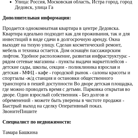
Улица:
Россия, Московская область, Истра город, город
Дедовск, улица Га
Дополнительная информация:
Продается однокомнатная квартира в центре Дедовска.
Квартира идеально подходит как для проживания, так и для
инвестиций в виде сдачи в долгосрочную аренду. Окна
выходят на тихую улицу. Сделан косметический ремонт,
мебель и техника остается. Дом оснащён пассажирским
лифтом. Удобное расположение, развитая инфраструктура: -
рядом сетевые магазины - пункты выдачи маркетплейсов -
детские сады, школы, секции - поликлиника взрослая и
детская - МФЦ - кафе - городской рынок - салоны красоты и
спортзалы -ж/д станция и остановки общественного
транспорта в пешей доступности Во дворе детская площадка,
где можно проводить время с детьми. Паpковка открытая во
дворе. Один взрослый собственник - Без долгов и
обременений - можете быть уверены в чистоте продажи -
Быстрый выход на сделку Оперативный показ.
ЗвонитеПишите
Специалист по недвижимости:
Тамара Башкина